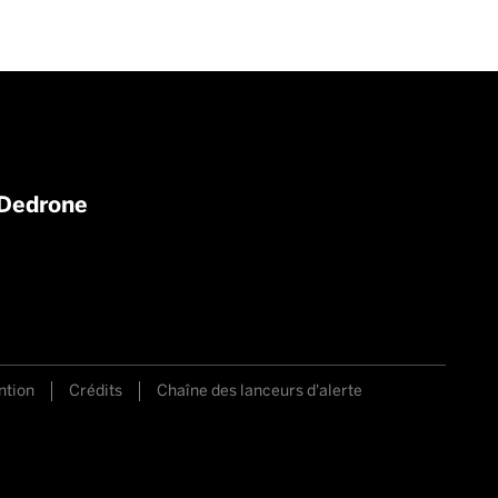
 Dedrone
ntion
Crédits
Chaîne des lanceurs d'alerte