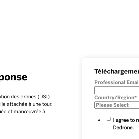
Téléchargemen
ponse
Professional Emai
cation des drones (DSI)
Country/Region
*
le attachée à une tour.
quée et manœuvrée à
I agree to
Dedrone.