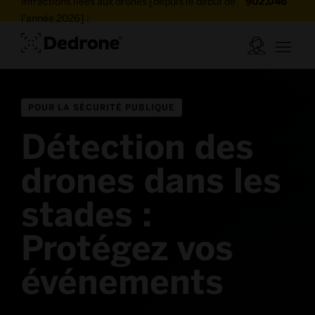
Infractions liées aux drones [depuis le début de
902,046
l'année 2026] :
POUR LA SÉCURITÉ PUBLIQUE
Détection des
drones dans les
stades :
Protégez vos
événements