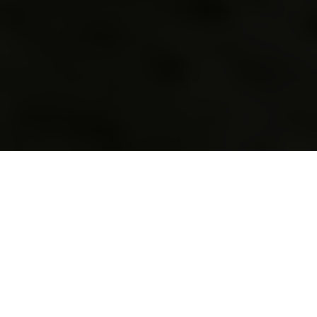
Solution privilégiée
de détection des
drones pour les
événements