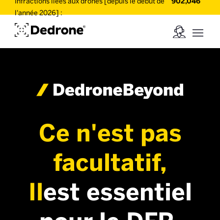
Infractions liées aux drones [depuis le début de
902,046
l'année 2026] :
Ce n'est pas
facultatif,
‍Il
est essentiel