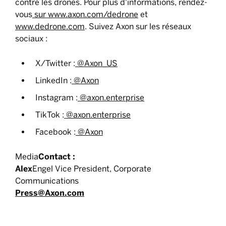
contre les drones. Pour plus d'informations, rendez-
vous
sur www.axon.com/dedrone
et
www.dedrone.com
. Suivez Axon sur les réseaux
sociaux :
X/Twitter :
@Axon_US
LinkedIn :
@Axon
Instagram :
@axon.enterprise
TikTok :
@axon.enterprise
Facebook :
@Axon
‍Media
Contact :
‍Alex
Engel Vice President, Corporate
Communications
Press@Axon.com